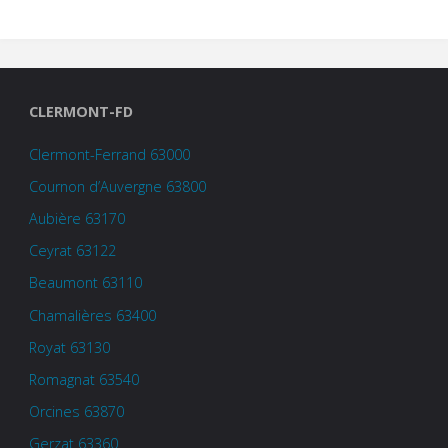
CLERMONT-FD
Clermont-Ferrand 63000
Cournon d’Auvergne 63800
Aubière 63170
Ceyrat 63122
Beaumont 63110
Chamalières 63400
Royat 63130
Romagnat 63540
Orcines 63870
Gerzat 63360