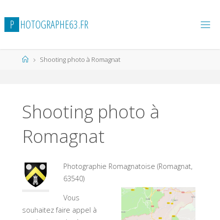
Skip
to
P
H
O
T
O
G
R
A
P
H
E
6
3
.
F
R
content
Home
Shooting photo à Romagnat
Shooting photo à
Romagnat
Photographie Romagnatoise (Romagnat,
63540)
Vous
souhaitez faire appel à